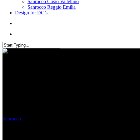
Sanrocco Cosio Valtellino
Sanrocco Reggio Emilia
Design for DC’s
Philosophy and Chiropractic wi
Sanrocco
May 11, 2021
July 15th, 2021