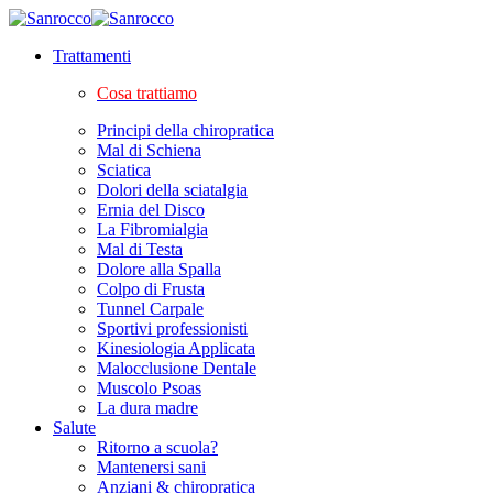
Trattamenti
Cosa trattiamo
Principi della chiropratica
Mal di Schiena
Sciatica
Dolori della sciatalgia
Ernia del Disco
La Fibromialgia
Mal di Testa
Dolore alla Spalla
Colpo di Frusta
Tunnel Carpale
Sportivi professionisti
Kinesiologia Applicata
Malocclusione Dentale
Muscolo Psoas
La dura madre
Salute
Ritorno a scuola?
Mantenersi sani
Anziani & chiropratica