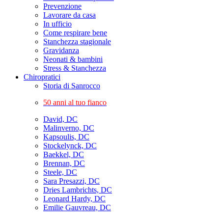
Prevenzione
Lavorare da casa
In ufficio
Come respirare bene
Stanchezza stagionale
Gravidanza
Neonati & bambini
Stress & Stanchezza
Chiropratici
Storia di Sanrocco
50 anni al tuo fianco
David, DC
Malinverno, DC
Kapsoulis, DC
Stockelynck, DC
Baekkel, DC
Brennan, DC
Steele, DC
Sara Presazzi, DC
Dries Lambrichts, DC
Leonard Hardy, DC
Emilie Gauvreau, DC