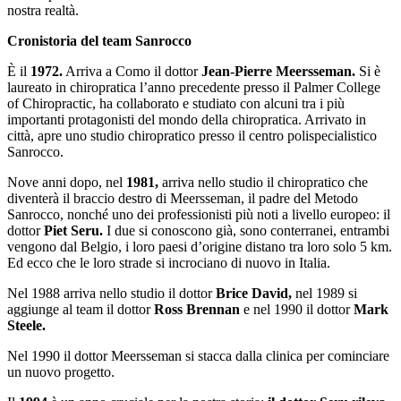
nostra realtà.
Cronistoria del team Sanrocco
È il
1972.
Arriva a Como il dottor
Jean-Pierre Meersseman.
Si è
laureato in chiropratica l’anno precedente presso il Palmer College
of Chiropractic, ha collaborato e studiato con alcuni tra i più
importanti protagonisti del mondo della chiropratica. Arrivato in
città, apre uno studio chiropratico presso il centro polispecialistico
Sanrocco.
Nove anni dopo, nel
1981,
arriva nello studio il chiropratico che
diventerà il braccio destro di Meersseman, il padre del Metodo
Sanrocco, nonché uno dei professionisti più noti a livello europeo: il
dottor
Piet Seru.
I due si conoscono già, sono conterranei, entrambi
vengono dal Belgio, i loro paesi d’origine distano tra loro solo 5 km.
Ed ecco che le loro strade si incrociano di nuovo in Italia.
Nel 1988 arriva nello studio il dottor
Brice David,
nel 1989 si
aggiunge al team il dottor
Ross Brennan
e nel 1990 il dottor
Mark
Steele.
Nel 1990 il dottor Meersseman si stacca dalla clinica per cominciare
un nuovo progetto.