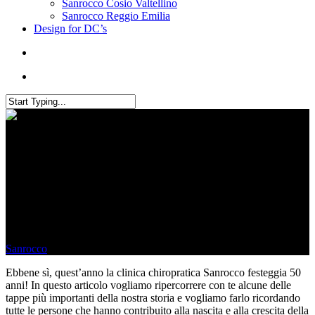
Sanrocco Cosio Valtellino
Sanrocco Reggio Emilia
Design for DC’s
1972-2022: i primi 50 anni
della clinica chiropratica
Sanrocco
Sanrocco
March 30, 2022
April 10th, 2025
Ebbene sì, quest’anno la clinica chiropratica Sanrocco festeggia 50
anni! In questo articolo vogliamo ripercorrere con te alcune delle
tappe più importanti della nostra storia e vogliamo farlo ricordando
tutte le persone che hanno contribuito alla nascita e alla crescita della