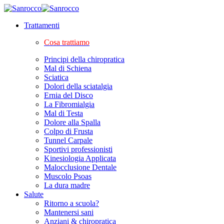
Trattamenti
Cosa trattiamo
Principi della chiropratica
Mal di Schiena
Sciatica
Dolori della sciatalgia
Ernia del Disco
La Fibromialgia
Mal di Testa
Dolore alla Spalla
Colpo di Frusta
Tunnel Carpale
Sportivi professionisti
Kinesiologia Applicata
Malocclusione Dentale
Muscolo Psoas
La dura madre
Salute
Ritorno a scuola?
Mantenersi sani
Anziani & chiropratica