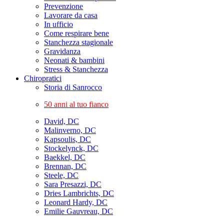
Prevenzione
Lavorare da casa
In ufficio
Come respirare bene
Stanchezza stagionale
Gravidanza
Neonati & bambini
Stress & Stanchezza
Chiropratici
Storia di Sanrocco
50 anni al tuo fianco
David, DC
Malinverno, DC
Kapsoulis, DC
Stockelynck, DC
Baekkel, DC
Brennan, DC
Steele, DC
Sara Presazzi, DC
Dries Lambrichts, DC
Leonard Hardy, DC
Emilie Gauvreau, DC