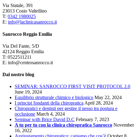
Via Statale, 391
23013 Cosio Valtellino
T:
0342 1980025
E:
info@laclinicasanrocco.it
Sanrocco Reggio Emilia
Via Del Fante, 5/D
42124 Reggio Emilia
T: 0522511211
E: info@centrosanrocco.it
Dal nostro blog
SEMINAR: SANROCCO FIRST VISIT PROTOCOL 2.0
June 19, 2024
Equilibrio strutturale chimico e biologico
May 22, 2024
I principi fondanti della chiropratica
April 28, 2024
Chiropratici e dentisti per gestire il nesso tra postura e
occlusione
March 4, 2024
Seminar with Brice David D.C
February 7, 2023
A tu per tu con la clinica chiropratica Sanrocco
November
16, 2022
Aggiustamento chiropratico: capiamo che cos’è
October 8,