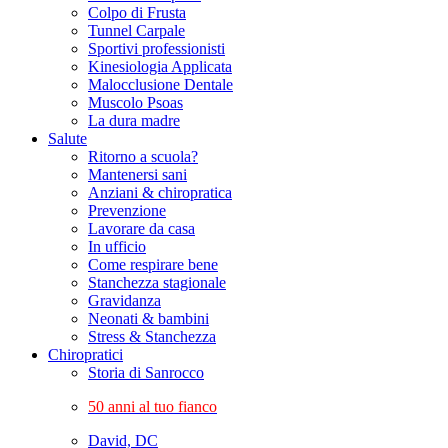
Colpo di Frusta
Tunnel Carpale
Sportivi professionisti
Kinesiologia Applicata
Malocclusione Dentale
Muscolo Psoas
La dura madre
Salute
Ritorno a scuola?
Mantenersi sani
Anziani & chiropratica
Prevenzione
Lavorare da casa
In ufficio
Come respirare bene
Stanchezza stagionale
Gravidanza
Neonati & bambini
Stress & Stanchezza
Chiropratici
Storia di Sanrocco
50 anni al tuo fianco
David, DC