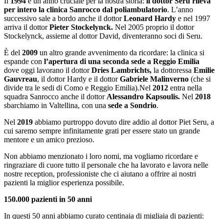
Il
1994
è un anno cruciale per la nostra storia:
il dottor Seru rileva
per intero la clinica Sanrocco dal poliambulatorio
. L’anno
successivo sale a bordo anche il dottor
Leonard Hardy
e nel 1997
arriva il dottor
Pieter Stockelynck.
Nel 2005 proprio il dottor
Stockelynck, assieme al dottor David, diventeranno soci di Seru.
È del
2009
un altro grande avvenimento da ricordare: la clinica si
espande con
l’apertura di una seconda sede a Reggio Emilia
dove oggi lavorano il dottor
Dries Lambrichts,
la dottoressa
Emilie
Gauvreau
, il dottor Hardy e il dottor
Gabriele Malinverno
(che si
divide tra le sedi di Como e Reggio Emilia).Nel
2012
entra nella
squadra Sanrocco anche il dottor
Alessandro Kapsoulis.
Nel
2018
sbarchiamo in Valtellina, con una
sede a Sondrio
.
Nel
2019
abbiamo purtroppo dovuto dire addio al dottor Piet Seru, a
cui saremo sempre infinitamente grati per essere stato un grande
mentore e un amico prezioso.
Non abbiamo menzionato i loro nomi, ma vogliamo ricordare e
ringraziare di cuore tutto il personale che ha lavorato e lavora nelle
nostre reception, professioniste che ci aiutano a offrire ai nostri
pazienti la miglior esperienza possibile.
150.000 pazienti in 50 anni
In questi 50 anni abbiamo curato centinaia di migliaia di pazienti: