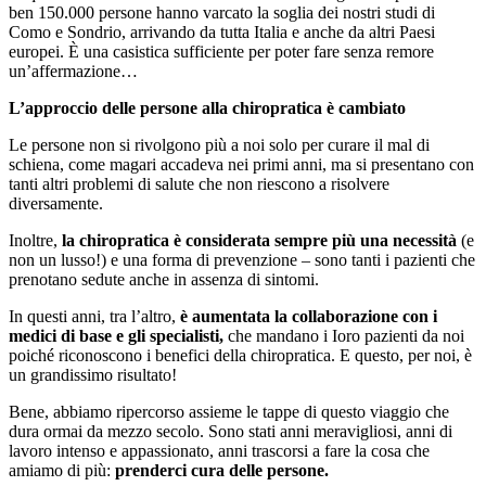
ben 150.000 persone hanno varcato la soglia dei nostri studi di
Como e Sondrio, arrivando da tutta Italia e anche da altri Paesi
europei. È una casistica sufficiente per poter fare senza remore
un’affermazione…
L’approccio delle persone alla chiropratica è cambiato
Le persone non si rivolgono più a noi solo per curare il mal di
schiena, come magari accadeva nei primi anni, ma si presentano con
tanti altri problemi di salute che non riescono a risolvere
diversamente.
Inoltre,
la chiropratica è considerata sempre più una necessità
(e
non un lusso!) e una forma di prevenzione – sono tanti i pazienti che
prenotano sedute anche in assenza di sintomi.
In questi anni, tra l’altro,
è aumentata la collaborazione con i
medici di base e gli specialisti,
che mandano i Ioro pazienti da noi
poiché riconoscono i benefici della chiropratica. E questo, per noi, è
un grandissimo risultato!
Bene, abbiamo ripercorso assieme le tappe di questo viaggio che
dura ormai da mezzo secolo. Sono stati anni meravigliosi, anni di
lavoro intenso e appassionato, anni trascorsi a fare la cosa che
amiamo di più:
prenderci cura delle persone.