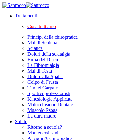
Trattamenti
Cosa trattiamo
Principi della chiropratica
Mal di Schiena
Sciatica
Dolori della sciatalgia
Ernia del Disco
La Fibromialgia
Mal di Testa
Dolore alla Spalla
Colpo di Frusta
Tunnel Carpale
Sportivi professionisti
Kinesiologia Applicata
Malocclusione Dentale
Muscolo Psoas
La dura madre
Salute
Ritorno a scuola?
Mantenersi sani
Anziani & chiropratica