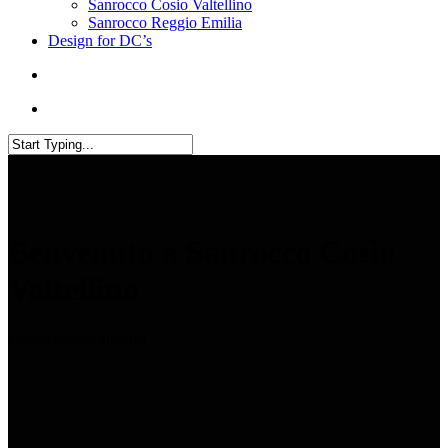
Sanrocco Cosio Valtellino
Sanrocco Reggio Emilia
Design for DC’s
Benvenuto a Sanrocco Cosio
Valtellino
Ci piacerebbe aiutarti!