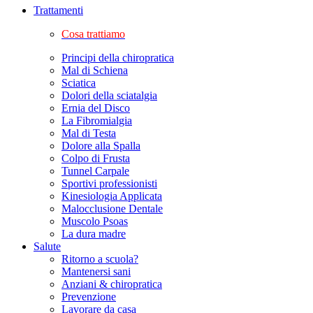
Trattamenti
Cosa trattiamo
Principi della chiropratica
Mal di Schiena
Sciatica
Dolori della sciatalgia
Ernia del Disco
La Fibromialgia
Mal di Testa
Dolore alla Spalla
Colpo di Frusta
Tunnel Carpale
Sportivi professionisti
Kinesiologia Applicata
Malocclusione Dentale
Muscolo Psoas
La dura madre
Salute
Ritorno a scuola?
Mantenersi sani
Anziani & chiropratica
Prevenzione
Lavorare da casa