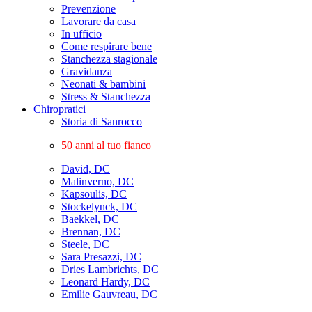
Prevenzione
Lavorare da casa
In ufficio
Come respirare bene
Stanchezza stagionale
Gravidanza
Neonati & bambini
Stress & Stanchezza
Chiropratici
Storia di Sanrocco
50 anni al tuo fianco
David, DC
Malinverno, DC
Kapsoulis, DC
Stockelynck, DC
Baekkel, DC
Brennan, DC
Steele, DC
Sara Presazzi, DC
Dries Lambrichts, DC
Leonard Hardy, DC
Emilie Gauvreau, DC