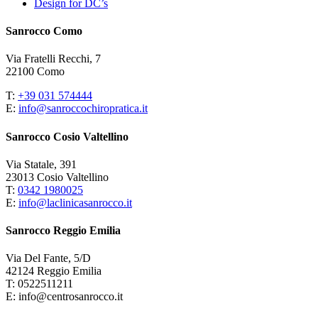
Design for DC’s
Sanrocco Como
Via Fratelli Recchi, 7
22100 Como
T:
+39 031 574444
E:
info@sanroccochiropratica.it
Sanrocco Cosio Valtellino
Via Statale, 391
23013 Cosio Valtellino
T:
0342 1980025
E:
info@laclinicasanrocco.it
Sanrocco Reggio Emilia
Via Del Fante, 5/D
42124 Reggio Emilia
T: 0522511211
E: info@centrosanrocco.it