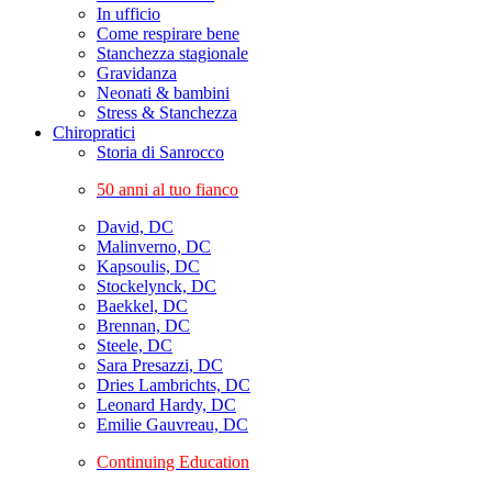
In ufficio
Come respirare bene
Stanchezza stagionale
Gravidanza
Neonati & bambini
Stress & Stanchezza
Chiropratici
Storia di Sanrocco
50 anni al tuo fianco
David, DC
Malinverno, DC
Kapsoulis, DC
Stockelynck, DC
Baekkel, DC
Brennan, DC
Steele, DC
Sara Presazzi, DC
Dries Lambrichts, DC
Leonard Hardy, DC
Emilie Gauvreau, DC
Continuing Education