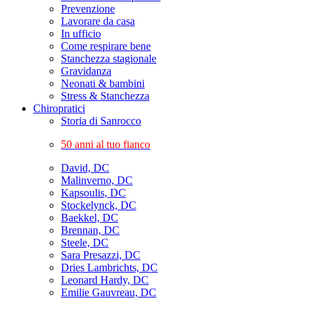
Prevenzione
Lavorare da casa
In ufficio
Come respirare bene
Stanchezza stagionale
Gravidanza
Neonati & bambini
Stress & Stanchezza
Chiropratici
Storia di Sanrocco
50 anni al tuo fianco
David, DC
Malinverno, DC
Kapsoulis, DC
Stockelynck, DC
Baekkel, DC
Brennan, DC
Steele, DC
Sara Presazzi, DC
Dries Lambrichts, DC
Leonard Hardy, DC
Emilie Gauvreau, DC