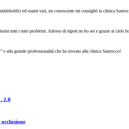
ntidolorifici ed esami vari, un conoscente mi consigliò la clinica Sanr
solsi tutti i miei problemi. Adesso di nipoti ne ho sei e grazie al cielo
o
” e alla grande professionalità che ho trovato alla clinica Sanrocco!
 2.0
e occlusione