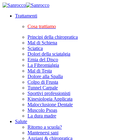
Trattamenti
Cosa trattiamo
Principi della chiropratica
Mal di Schiena
Sciatica
Dolori della sciatalgia
Ernia del Disco
La Fibromialgia
Mal di Testa
Dolore alla Spalla
Colpo di Frusta
Tunnel Carpale
Sportivi professionisti
Kinesiologia Applicata
Malocclusione Dentale
Muscolo Psoas
La dura madre
Salute
Ritorno a scuola?
Mantenersi sani
Anziani & chiropratica