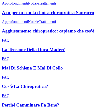
Approfondimenti
Notizie
Trattamenti
A tu per tu con la clinica chiropratica Sanrocco
Approfondimenti
Notizie
Trattamenti
Aggiustamento chiropratico: capiamo che cos’è
FAQ
La Tensione Della Dura Madre?
FAQ
Mal Di Schiena E Mal Di Collo
FAQ
Cos’è La Chiropratica?
FAQ
Perché Camminare Fa Bene?