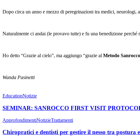
Dopo circa un anno e mezzo di peregrinazioni tra medici, neurologi, a
Naturalmente ci andai (le provavo tutte) e fu una benedizione perché ri
Ho detto “Grazie al cielo”, ma aggiungo “grazie al
Metodo Sanrocc
Wanda Pasinetti
Education
Notizie
SEMINAR: SANROCCO FIRST VISIT PROTOCOL
Approfondimenti
Notizie
Trattamenti
Chiropratici e dentisti per gestire il nesso tra postura 