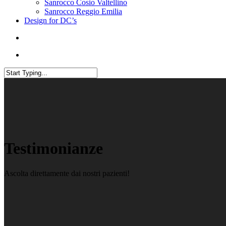
Sanrocco Cosio Valtellino
Sanrocco Reggio Emilia
Design for DC’s
Testimonianze
Ascolta direttamente dai nostri pazienti!