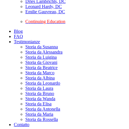
Dries Lambrichts, DC
Leonard Hardy, DC
Emilie Gauvreau, DC
Continuing Education
Blog
FAQ
Testimonianze
Storia da Susanna
Storia da Alessandra
Storia da Luigina
Storia da Giovani
Storia da Beatrice
Storia da Marco
Storia da Albina
Storia da Leonardo
Storia da Laura
Storia da Bruno
Storia da Wanda
Storia da Elisa
Storia da Antonella
Storia da Maria
Storia da Rossella
Contatto