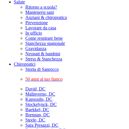
Salute
Ritorno a scuola?
Mantenersi sani
Anziani & chiropratica
Prevenzione
Lavorare da casa
In ufficio
Come respirare bene
Stanchezza stagionale
Gravidanza
Neonati & bambini
Stress & Stanchezza
Chiropratici
Storia di Sanrocco
50 anni al tuo fianco
David, DC
Malinverno, DC
Kapsoulis, DC
Stockelynck, DC
Baekkel, DC
Brennan, DC
Steele, DC
Sara Presazzi, DC