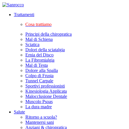
Trattamenti
Cosa trattiamo
Principi della chiropratica
Mal di Schiena
Sciatica
Dolori della sciatalgia
Ernia del Disco
La Fibromialgia
Mal di Testa
Dolore alla Spalla
Colpo di Frusta
Tunnel Carpale
Sportivi professionisti
Kinesiologia Applicata
Malocclusione Dentale
Muscolo Psoas
La dura madre
Salute
Ritorno a scuola?
Mantenersi sani
Anziani & chiropratica