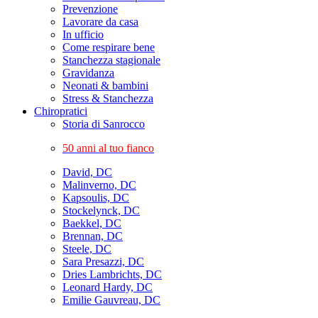
Prevenzione
Lavorare da casa
In ufficio
Come respirare bene
Stanchezza stagionale
Gravidanza
Neonati & bambini
Stress & Stanchezza
Chiropratici
Storia di Sanrocco
50 anni al tuo fianco
David, DC
Malinverno, DC
Kapsoulis, DC
Stockelynck, DC
Baekkel, DC
Brennan, DC
Steele, DC
Sara Presazzi, DC
Dries Lambrichts, DC
Leonard Hardy, DC
Emilie Gauvreau, DC