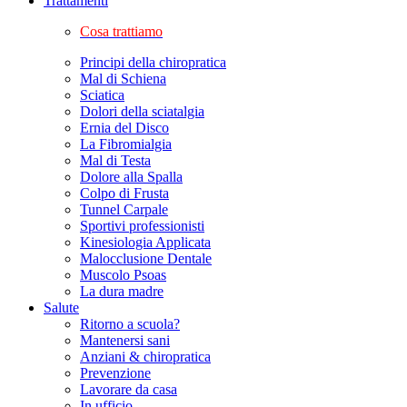
Trattamenti
Cosa trattiamo
Principi della chiropratica
Mal di Schiena
Sciatica
Dolori della sciatalgia
Ernia del Disco
La Fibromialgia
Mal di Testa
Dolore alla Spalla
Colpo di Frusta
Tunnel Carpale
Sportivi professionisti
Kinesiologia Applicata
Malocclusione Dentale
Muscolo Psoas
La dura madre
Salute
Ritorno a scuola?
Mantenersi sani
Anziani & chiropratica
Prevenzione
Lavorare da casa
In ufficio