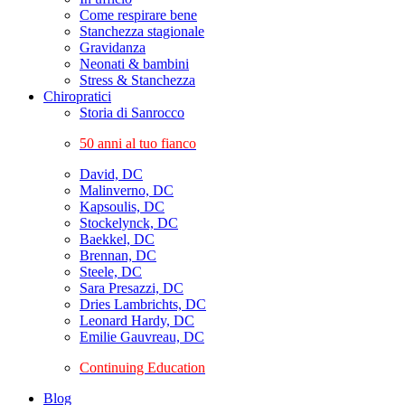
Come respirare bene
Stanchezza stagionale
Gravidanza
Neonati & bambini
Stress & Stanchezza
Chiropratici
Storia di Sanrocco
50 anni al tuo fianco
David, DC
Malinverno, DC
Kapsoulis, DC
Stockelynck, DC
Baekkel, DC
Brennan, DC
Steele, DC
Sara Presazzi, DC
Dries Lambrichts, DC
Leonard Hardy, DC
Emilie Gauvreau, DC
Continuing Education
Blog