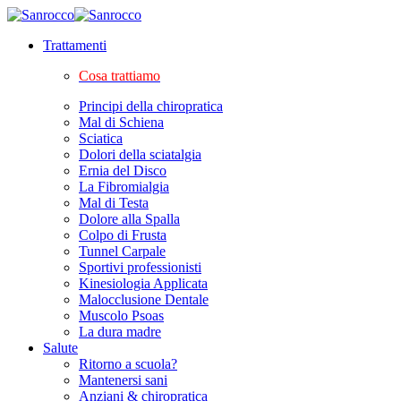
Trattamenti
Cosa trattiamo
Principi della chiropratica
Mal di Schiena
Sciatica
Dolori della sciatalgia
Ernia del Disco
La Fibromialgia
Mal di Testa
Dolore alla Spalla
Colpo di Frusta
Tunnel Carpale
Sportivi professionisti
Kinesiologia Applicata
Malocclusione Dentale
Muscolo Psoas
La dura madre
Salute
Ritorno a scuola?
Mantenersi sani
Anziani & chiropratica