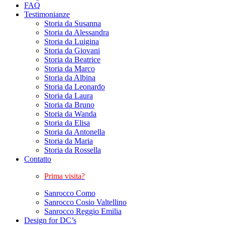
FAQ
Testimonianze
Storia da Susanna
Storia da Alessandra
Storia da Luigina
Storia da Giovani
Storia da Beatrice
Storia da Marco
Storia da Albina
Storia da Leonardo
Storia da Laura
Storia da Bruno
Storia da Wanda
Storia da Elisa
Storia da Antonella
Storia da Maria
Storia da Rossella
Contatto
Prima visita?
Sanrocco Como
Sanrocco Cosio Valtellino
Sanrocco Reggio Emilia
Design for DC’s