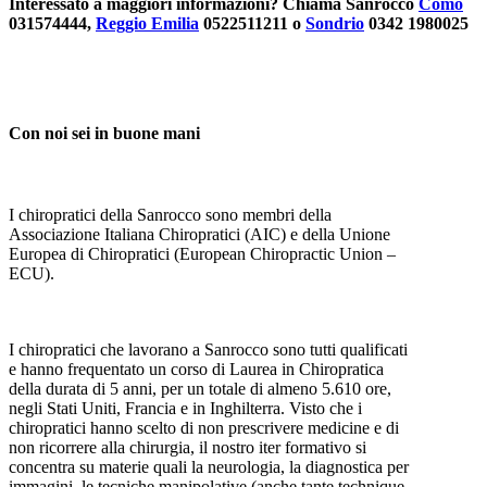
Interessato a maggiori informazioni? Chiama Sanrocco
Como
031574444
,
Reggio Emilia
0522511211
o
Sondrio
0342 1980025
Con noi sei in buone mani
I chiropratici della Sanrocco sono membri della
Associazione Italiana Chiropratici (AIC) e della Unione
Europea di Chiropratici (European Chiropractic Union –
ECU).
I chiropratici che lavorano a Sanrocco sono tutti qualificati
e hanno frequentato un corso di Laurea in Chiropratica
della durata di 5 anni, per un totale di almeno 5.610 ore,
negli Stati Uniti, Francia e in Inghilterra. Visto che i
chiropratici hanno scelto di non prescrivere medicine e di
non ricorrere alla chirurgia, il nostro iter formativo si
concentra su materie quali la neurologia, la diagnostica per
immagini, le tecniche manipolative (anche tante technique