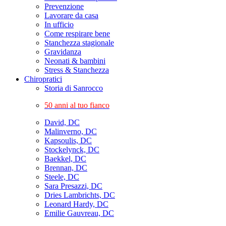
Prevenzione
Lavorare da casa
In ufficio
Come respirare bene
Stanchezza stagionale
Gravidanza
Neonati & bambini
Stress & Stanchezza
Chiropratici
Storia di Sanrocco
50 anni al tuo fianco
David, DC
Malinverno, DC
Kapsoulis, DC
Stockelynck, DC
Baekkel, DC
Brennan, DC
Steele, DC
Sara Presazzi, DC
Dries Lambrichts, DC
Leonard Hardy, DC
Emilie Gauvreau, DC