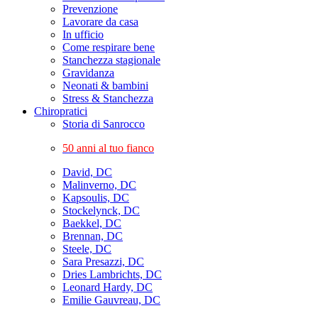
Prevenzione
Lavorare da casa
In ufficio
Come respirare bene
Stanchezza stagionale
Gravidanza
Neonati & bambini
Stress & Stanchezza
Chiropratici
Storia di Sanrocco
50 anni al tuo fianco
David, DC
Malinverno, DC
Kapsoulis, DC
Stockelynck, DC
Baekkel, DC
Brennan, DC
Steele, DC
Sara Presazzi, DC
Dries Lambrichts, DC
Leonard Hardy, DC
Emilie Gauvreau, DC