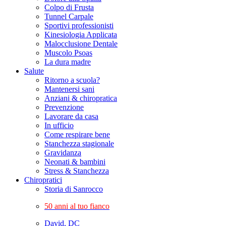
Colpo di Frusta
Tunnel Carpale
Sportivi professionisti
Kinesiologia Applicata
Malocclusione Dentale
Muscolo Psoas
La dura madre
Salute
Ritorno a scuola?
Mantenersi sani
Anziani & chiropratica
Prevenzione
Lavorare da casa
In ufficio
Come respirare bene
Stanchezza stagionale
Gravidanza
Neonati & bambini
Stress & Stanchezza
Chiropratici
Storia di Sanrocco
50 anni al tuo fianco
David, DC