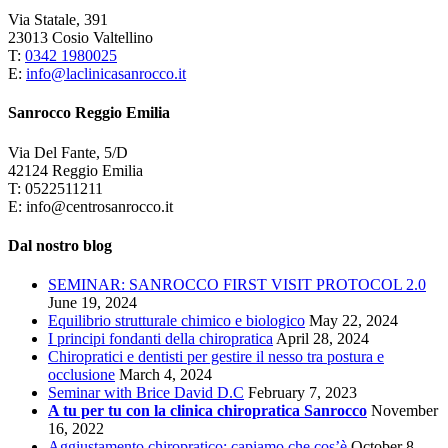
Via Statale, 391
23013 Cosio Valtellino
T:
0342 1980025
E:
info@laclinicasanrocco.it
Sanrocco Reggio Emilia
Via Del Fante, 5/D
42124 Reggio Emilia
T: 0522511211
E: info@centrosanrocco.it
Dal nostro blog
SEMINAR: SANROCCO FIRST VISIT PROTOCOL 2.0
June 19, 2024
Equilibrio strutturale chimico e biologico
May 22, 2024
I principi fondanti della chiropratica
April 28, 2024
Chiropratici e dentisti per gestire il nesso tra postura e
occlusione
March 4, 2024
Seminar with Brice David D.C
February 7, 2023
A tu per tu con la clinica chiropratica Sanrocco
November
16, 2022
Aggiustamento chiropratico: capiamo che cos’è
October 8,