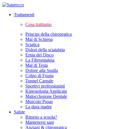
Trattamenti
Cosa trattiamo
Principi della chiropratica
Mal di Schiena
Sciatica
Dolori della sciatalgia
Ernia del Disco
La Fibromialgia
Mal di Testa
Dolore alla Spalla
Colpo di Frusta
Tunnel Carpale
Sportivi professionisti
Kinesiologia Applicata
Malocclusione Dentale
Muscolo Psoas
La dura madre
Salute
Ritorno a scuola?
Mantenersi sani
Anziani & chiropratica