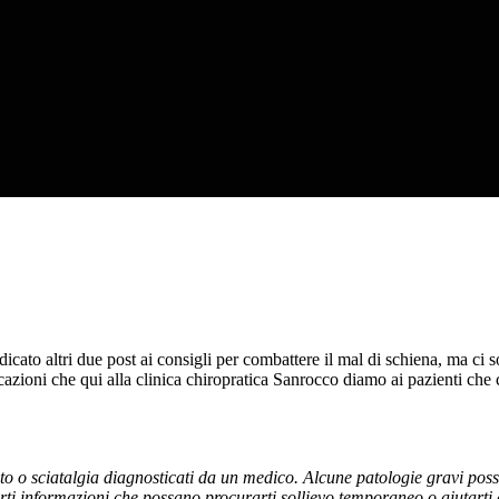
dicato altri due post ai consigli per combattere il mal di schiena, ma c
cazioni che qui alla clinica chiropratica Sanrocco diamo ai pazienti che 
to o sciatalgia diagnosticati da un medico. Alcune patologie gravi poss
nirti informazioni che possano procurarti sollievo temporaneo o aiutarti 