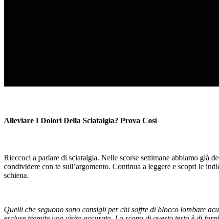
Alleviare I Dolori Della Sciatalgia? Prova Così
Rieccoci a parlare di sciatalgia. Nelle scorse settimane abbiamo già de
condividere con te sull’argomento. Continua a leggere e scopri le indi
schiena.
Quelli che seguono sono consigli per chi soffre di blocco lombare acu
escluse tramite una visita accurata. Lo scopo di questo testo è di for