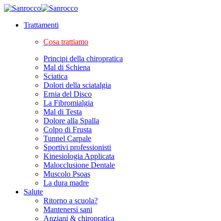
Trattamenti
Cosa trattiamo
Principi della chiropratica
Mal di Schiena
Sciatica
Dolori della sciatalgia
Ernia del Disco
La Fibromialgia
Mal di Testa
Dolore alla Spalla
Colpo di Frusta
Tunnel Carpale
Sportivi professionisti
Kinesiologia Applicata
Malocclusione Dentale
Muscolo Psoas
La dura madre
Salute
Ritorno a scuola?
Mantenersi sani
Anziani & chiropratica