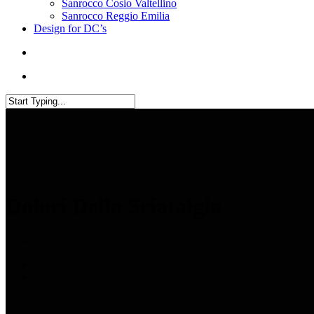
Sanrocco Cosio Valtellino
Sanrocco Reggio Emilia
Design for DC’s
Dolori Della Sciatalgia