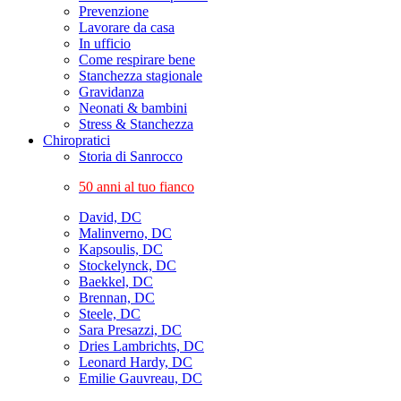
Prevenzione
Lavorare da casa
In ufficio
Come respirare bene
Stanchezza stagionale
Gravidanza
Neonati & bambini
Stress & Stanchezza
Chiropratici
Storia di Sanrocco
50 anni al tuo fianco
David, DC
Malinverno, DC
Kapsoulis, DC
Stockelynck, DC
Baekkel, DC
Brennan, DC
Steele, DC
Sara Presazzi, DC
Dries Lambrichts, DC
Leonard Hardy, DC
Emilie Gauvreau, DC