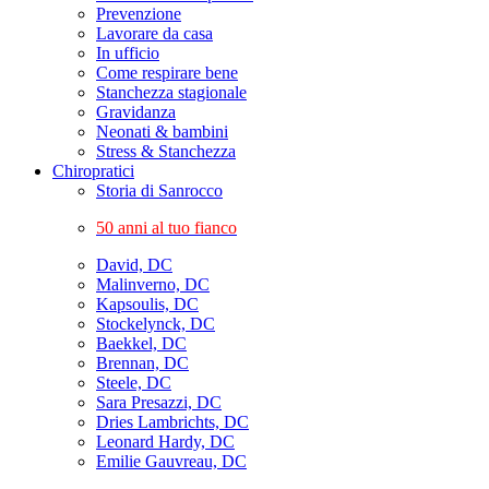
Prevenzione
Lavorare da casa
In ufficio
Come respirare bene
Stanchezza stagionale
Gravidanza
Neonati & bambini
Stress & Stanchezza
Chiropratici
Storia di Sanrocco
50 anni al tuo fianco
David, DC
Malinverno, DC
Kapsoulis, DC
Stockelynck, DC
Baekkel, DC
Brennan, DC
Steele, DC
Sara Presazzi, DC
Dries Lambrichts, DC
Leonard Hardy, DC
Emilie Gauvreau, DC