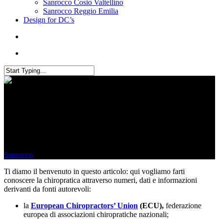
Sanrocco Cosio Valtellino
Sanrocco Reggio Emilia
Design for DC’s
Numeri, dati e informazioni
sulla chiropratica
Sanrocco
December 21, 2021
Ti diamo il benvenuto in questo articolo: qui vogliamo farti
conoscere la chiropratica attraverso numeri, dati e informazioni
derivanti da fonti autorevoli:
la
European Chiropractors’ Union
(ECU),
federazione
europea di associazioni chiropratiche nazionali;