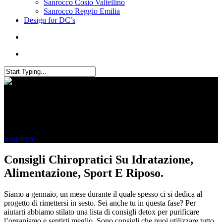
Sanrocco Cosio Valtellino
Sanrocco Reggio Emilia
Design for DC’s
Detox
Sanrocco
March 15, 2021
July 15th, 2021
Consigli Chiropratici Su Idratazione,
Alimentazione, Sport E Riposo.
Siamo a gennaio, un mese durante il quale spesso ci si dedica al
progetto di rimettersi in sesto. Sei anche tu in questa fase? Per
aiutarti abbiamo stilato una lista di consigli detox per purificare
l’organismo e sentirti meglio. Sono consigli che puoi utilizzare tutto