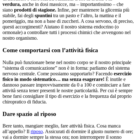
verdura,
anche in dosi massicce, ma – importantissimo – che
siano
prodotti di stagione.
Infine, per mantenere la glicemia più
stabile, fai degli
spuntini
tra un pasto e l’altro, la mattina e il
pomeriggio, ma non a base di zuccheri. A cosa servono, di preciso,
questi accorgimenti? Aiutano il nostro sistema endocrino (o
ormonale) a controllare tutti i processi chimici che avvengono nel
nostro organismo.
Come comportarsi con l’attività fisica
Nulla può funzionare bene nel nostro corpo se il nostro principale
“sistema di comunicazione” non è in forma: parliamo del sistema
nervoso centrale. Come possiamo supportarlo? Facendo
esercizio
fisico in modo sistematico… ma senza esagerare!
È inutile e
dannoso passare improvvisamente da 0 a 100 e cominciare a fare
attività senza tener presenti le nostre particolarità. Per cui è sempre
bene farsi consigliare il tipo di esercizio e la frequenza dal proprio
chiropratico di fiducia.
Dare spazio al riposo
Bere tanto, mangiare meglio, fare attività fisica. Cosa manca
all’appello? Il
riposo
. Assicurati di dormire il giusto numero di ore;
vai a dormire sempre la stessa ora; non interrompere il sonno