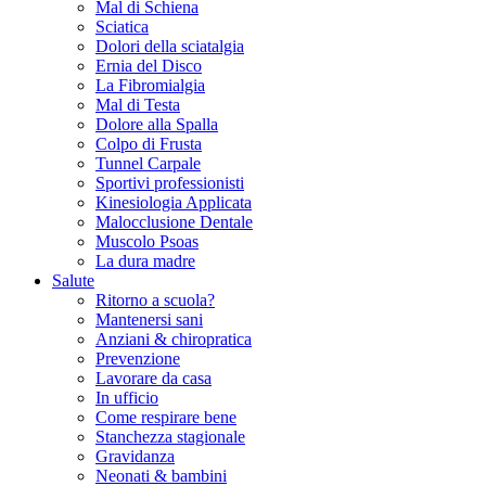
Mal di Schiena
Sciatica
Dolori della sciatalgia
Ernia del Disco
La Fibromialgia
Mal di Testa
Dolore alla Spalla
Colpo di Frusta
Tunnel Carpale
Sportivi professionisti
Kinesiologia Applicata
Malocclusione Dentale
Muscolo Psoas
La dura madre
Salute
Ritorno a scuola?
Mantenersi sani
Anziani & chiropratica
Prevenzione
Lavorare da casa
In ufficio
Come respirare bene
Stanchezza stagionale
Gravidanza
Neonati & bambini