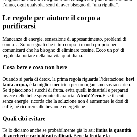
l’anno, ogni qualvolta senti di aver bisogno di “una ripulita”.
Le regole per aiutare il corpo a
purificarsi
Mancanza di energie, sensazione di appesantimento, problemi di
sonno… Sono segnali che il tuo corpo ti manda proprio per
comunicarti che ha bisogno di eliminare tossine. Ecco un po’ di
regole da portare nella tua vita quotidiana.
Cosa bere e cosa non bere
Quando si parla di detox, la prima regola riguarda l’idratazione:
bevi
tanta acqua,
è la miglior medicina per un organismo sovraccarico.
Se ti piacciono i succhi di frutta, evita quelli industriali e preparati
invece delle belle spremute di arancia.
Alcol? Zero.
E se ti senti
senza energie, ricorda che la soluzione non è aumentare le dosi di
caffè, né ricorrere alle bevande energetiche.
Quali cibi evitare
Te lo diciamo anche se probabilmente già lo sai:
limita la quantità
di zuccheri e carboidrati raffinati.
Bene
la frutta e la