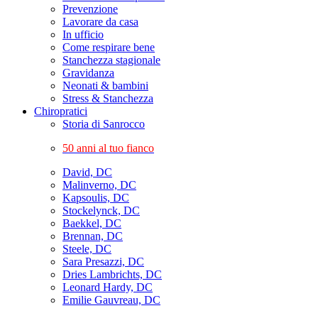
Prevenzione
Lavorare da casa
In ufficio
Come respirare bene
Stanchezza stagionale
Gravidanza
Neonati & bambini
Stress & Stanchezza
Chiropratici
Storia di Sanrocco
50 anni al tuo fianco
David, DC
Malinverno, DC
Kapsoulis, DC
Stockelynck, DC
Baekkel, DC
Brennan, DC
Steele, DC
Sara Presazzi, DC
Dries Lambrichts, DC
Leonard Hardy, DC
Emilie Gauvreau, DC