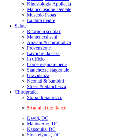
Kinesiologia Applicata
Malocclusione Dentale
Muscolo Psoas
La dura madre
Salute
Ritorno a scuola?
Mantenersi sani
Anziani & chiropratica
Prevenzione
Lavorare da casa
In ufficio
Come respirare bene
Stanchezza stagionale
Gravidanza
Neonati & bambini
Stress & Stanchezza
Chiropratici
Storia di Sanrocco
50 anni al tuo fianco
David, DC
Malinverno, DC
Kapsoulis, DC
Stockelynck, DC