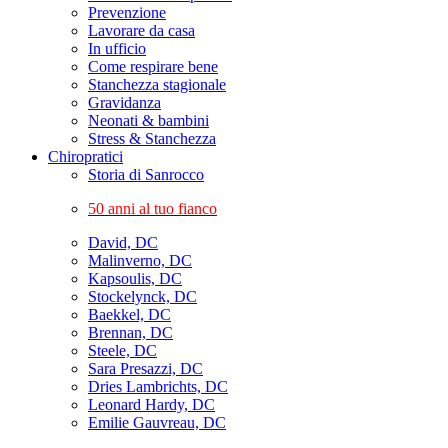
Prevenzione
Lavorare da casa
In ufficio
Come respirare bene
Stanchezza stagionale
Gravidanza
Neonati & bambini
Stress & Stanchezza
Chiropratici
Storia di Sanrocco
50 anni al tuo fianco
David, DC
Malinverno, DC
Kapsoulis, DC
Stockelynck, DC
Baekkel, DC
Brennan, DC
Steele, DC
Sara Presazzi, DC
Dries Lambrichts, DC
Leonard Hardy, DC
Emilie Gauvreau, DC