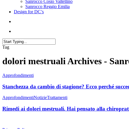
Sanrocco Cosio Valtellino
Sanrocco Reggio Emilia
Design for DC’s
Tag
dolori mestruali Archives - San
Approfondimenti
Stanchezza da cambio di stagione? Ecco perché succe
Approfondimenti
Notizie
Trattamenti
Rimedi ai dolori mestruali. Hai pensato alla chiroprat