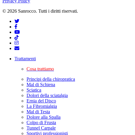
Privacy Policy
© 2026 Sanrocco. Tutti i diritti riservati.
Trattamenti
Cosa trattiamo
Principi della chiropratica
Mal di Schiena
Sciatica
Dolori della sciatalgia
Ernia del Disco
La Fibromialgia
Mal di Testa
Dolore alla Spalla
Colpo di Frusta
Tunnel Carpale
Sportivi professionisti