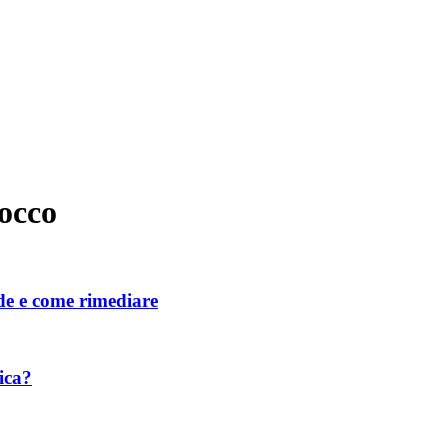
rocco
de e come rimediare
ica?