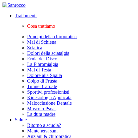
Trattamenti
Cosa trattiamo
Principi della chiropratica
Mal di Schiena
Sciatica
Dolori della sciatalgia
Ernia del Disco
La Fibromialgia
Mal di Testa
Dolore alla Spalla
Colpo di Frusta
Tunnel Carpale
Sportivi professionisti
Kinesiologia Applicata
Malocclusione Dentale
Muscolo Psoas
La dura madre
Salute
Ritorno a scuola?
Mantenersi sani
Anziani & chiropratica