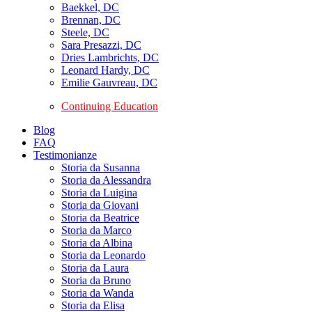
Baekkel, DC
Brennan, DC
Steele, DC
Sara Presazzi, DC
Dries Lambrichts, DC
Leonard Hardy, DC
Emilie Gauvreau, DC
Continuing Education
Blog
FAQ
Testimonianze
Storia da Susanna
Storia da Alessandra
Storia da Luigina
Storia da Giovani
Storia da Beatrice
Storia da Marco
Storia da Albina
Storia da Leonardo
Storia da Laura
Storia da Bruno
Storia da Wanda
Storia da Elisa