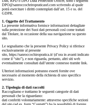
Dati, RPD o DPO Data Protection Officer, sono i seguenti
DPO@sanroccochriropraticasrl.com scrivendo al quale
potrà esercitare i diritti contemplati dall’art. 15 e ss. del
GDPR.
1. Oggetto del Trattamento
La presente informativa fornisce informazioni dettagliate
sulla protezione dei Suoi dati personali così come trattati
dal Titolare, in occasione della sua navigazione su questo
sito.
Le segnaliamo che la presente Privacy Policy si riferisce
esclusivamente al presente
sito, https://sanroccochiropratica.it/ (d’ora in avanti indicato
come il “sito”), e non riguarda, pertanto, altri siti web
eventualmente consultati dall’utente connesso tramite link.
Ulteriori informazioni potranno esserti fornite ove
necessario al momento della richiesta di uno specifico
servizio.
2. Tipologia di dati raccolti
Raccogliamo e trattiamo le seguenti categorie di dati
personali che la riguardano:
dati conferiti volontariamente: attraverso specifiche sezioni
del sito (ad es. form “Contatti”) ha la possibilità di fornire