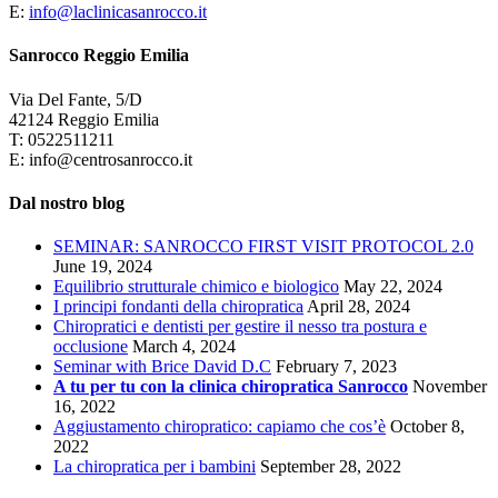
E:
info@laclinicasanrocco.it
Sanrocco Reggio Emilia
Via Del Fante, 5/D
42124 Reggio Emilia
T: 0522511211
E: info@centrosanrocco.it
Dal nostro blog
SEMINAR: SANROCCO FIRST VISIT PROTOCOL 2.0
June 19, 2024
Equilibrio strutturale chimico e biologico
May 22, 2024
I principi fondanti della chiropratica
April 28, 2024
Chiropratici e dentisti per gestire il nesso tra postura e
occlusione
March 4, 2024
Seminar with Brice David D.C
February 7, 2023
A tu per tu con la clinica chiropratica Sanrocco
November
16, 2022
Aggiustamento chiropratico: capiamo che cos’è
October 8,
2022
La chiropratica per i bambini
September 28, 2022