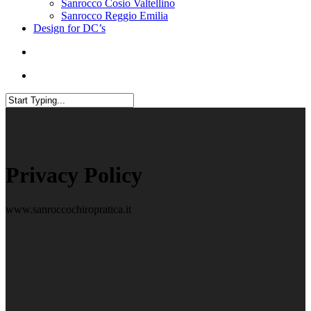
Sanrocco Cosio Valtellino
Sanrocco Reggio Emilia
Design for DC’s
Privacy Policy
www.sanroccochiropratica.it