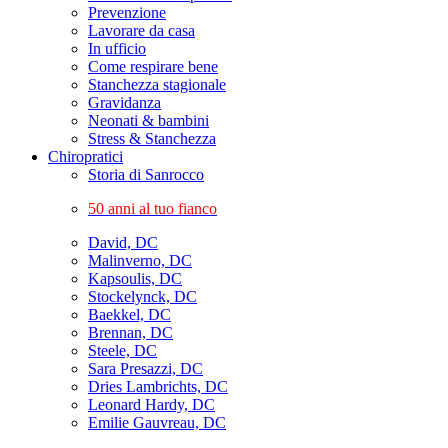
Prevenzione
Lavorare da casa
In ufficio
Come respirare bene
Stanchezza stagionale
Gravidanza
Neonati & bambini
Stress & Stanchezza
Chiropratici
Storia di Sanrocco
50 anni al tuo fianco
David, DC
Malinverno, DC
Kapsoulis, DC
Stockelynck, DC
Baekkel, DC
Brennan, DC
Steele, DC
Sara Presazzi, DC
Dries Lambrichts, DC
Leonard Hardy, DC
Emilie Gauvreau, DC