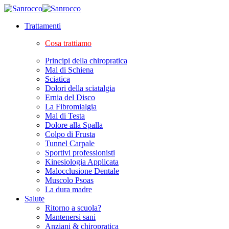
Trattamenti
Cosa trattiamo
Principi della chiropratica
Mal di Schiena
Sciatica
Dolori della sciatalgia
Ernia del Disco
La Fibromialgia
Mal di Testa
Dolore alla Spalla
Colpo di Frusta
Tunnel Carpale
Sportivi professionisti
Kinesiologia Applicata
Malocclusione Dentale
Muscolo Psoas
La dura madre
Salute
Ritorno a scuola?
Mantenersi sani
Anziani & chiropratica