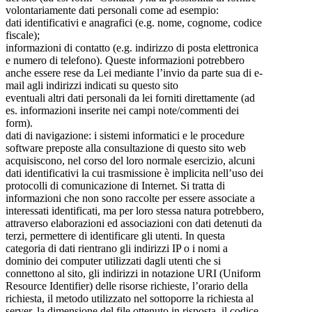
volontariamente dati personali come ad esempio:
dati identificativi e anagrafici (e.g. nome, cognome, codice
fiscale);
informazioni di contatto (e.g. indirizzo di posta elettronica
e numero di telefono). Queste informazioni potrebbero
anche essere rese da Lei mediante l’invio da parte sua di e-
mail agli indirizzi indicati su questo sito
eventuali altri dati personali da lei forniti direttamente (ad
es. informazioni inserite nei campi note/commenti dei
form).
dati di navigazione: i sistemi informatici e le procedure
software preposte alla consultazione di questo sito web
acquisiscono, nel corso del loro normale esercizio, alcuni
dati identificativi la cui trasmissione è implicita nell’uso dei
protocolli di comunicazione di Internet. Si tratta di
informazioni che non sono raccolte per essere associate a
interessati identificati, ma per loro stessa natura potrebbero,
attraverso elaborazioni ed associazioni con dati detenuti da
terzi, permettere di identificare gli utenti. In questa
categoria di dati rientrano gli indirizzi IP o i nomi a
dominio dei computer utilizzati dagli utenti che si
connettono al sito, gli indirizzi in notazione URI (Uniform
Resource Identifier) delle risorse richieste, l’orario della
richiesta, il metodo utilizzato nel sottoporre la richiesta al
server, la dimensione del file ottenuto in risposta, il codice