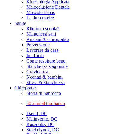
Kinesiologia Applicata
Malocclusione Dentale
Muscolo Psoas
La dura madre
Salute
Ritorno a scuola?
Mantenersi sani
Anziani & chiropratica
Prevenzione
Lavorare da casa
In ufficio
Come respirare bene
Stanchezza stagionale
Gravidanza
Neonati & bambini
Stress & Stanchezza
Chiropratici
Storia di Sanrocco
50 anni al tuo fianco
David, DC
Malinverno, DC
Kapsoulis, DC
Stockelynck, DC